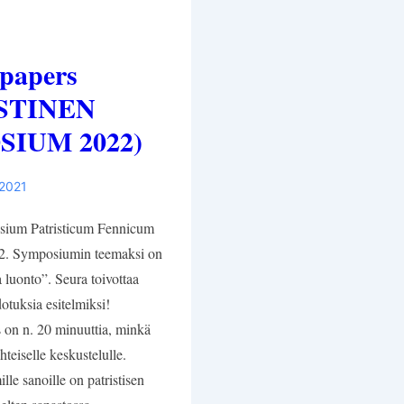
 papers
STINEN
IUM 2022)
 2021
ium Patristicum Fennicum
22. Symposiumin teemaksi on
a luonto”. Seura toivottaa
dotuksia esitelmiksi!
s on n. 20 minuuttia, minkä
hteiselle keskustelulle.
e sanoille on patristisen