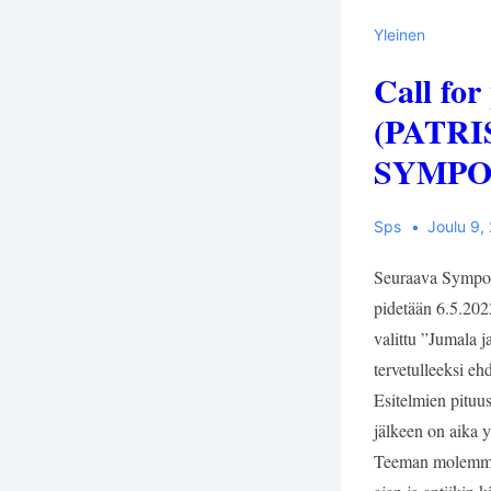
Yleinen
Call for
(PATRI
SYMPOS
Sps
Joulu 9,
Seuraava Sympos
pidetään 6.5.20
valittu ”Jumala j
tervetulleeksi eh
Esitelmien pituu
jälkeen on aika y
Teeman molemmill