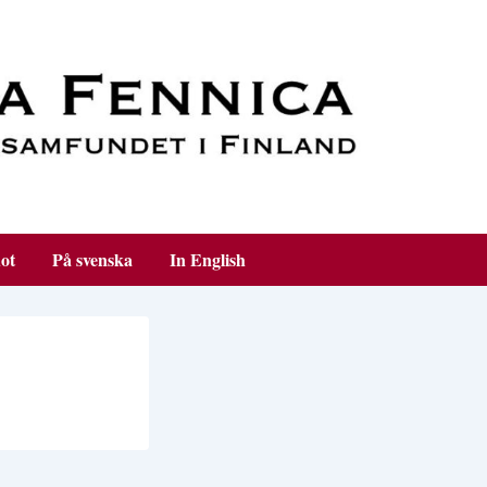
ot
På svenska
In English