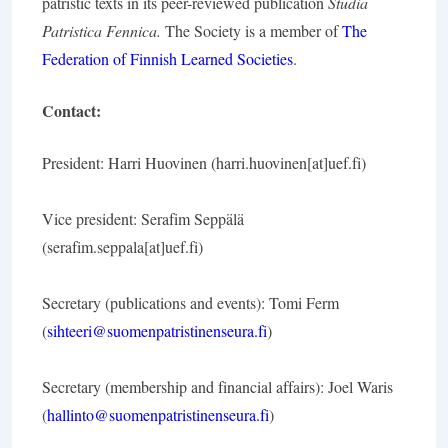
patristic texts in its peer-reviewed publication
Studia
Patristica Fennica.
The Society is a member of
The
Federation of Finnish Learned Societies
.
Contact:
President: Harri Huovinen (harri.huovinen[at]uef.fi)
Vice president: Serafim Seppälä
(serafim.seppala[at]uef.fi)
Secretary (publications and events): Tomi Ferm
(
sihteeri@suomenpatristinenseura.fi
)
Secretary (membership and financial affairs): Joel Waris
(
hallinto@suomenpatristinenseura.fi
)