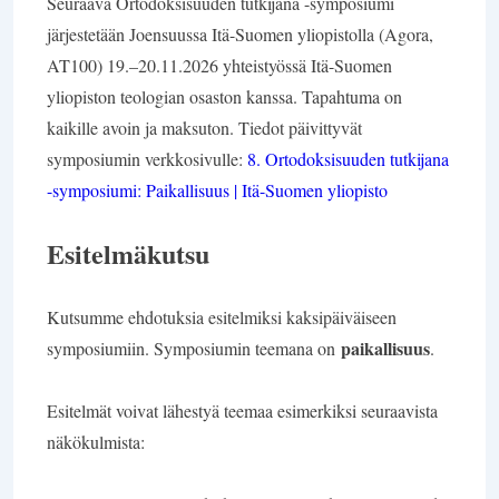
Seuraava Ortodoksisuuden tutkijana -symposiumi
järjestetään Joensuussa Itä-Suomen yliopistolla (Agora,
AT100) 19.–20.11.2026 yhteistyössä Itä-Suomen
yliopiston teologian osaston kanssa. Tapahtuma on
kaikille avoin ja maksuton. Tiedot päivittyvät
symposiumin verkkosivulle:
8. Ortodoksisuuden tutkijana
-symposiumi: Paikallisuus | Itä-Suomen yliopisto
Esitelmäkutsu
Kutsumme ehdotuksia esitelmiksi kaksipäiväiseen
paikallisuus
symposiumiin. Symposiumin teemana on
.
Esitelmät voivat lähestyä teemaa esimerkiksi seuraavista
näkökulmista: