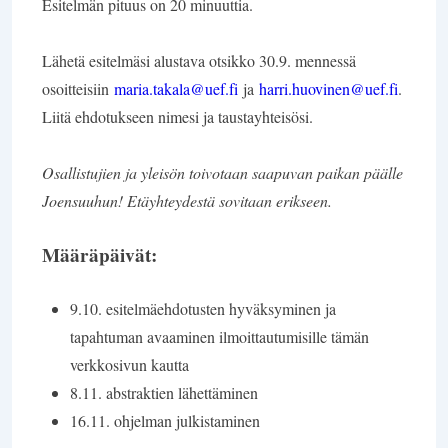
Esitelmän pituus on 20 minuuttia.
Lähetä esitelmäsi alustava otsikko 30.9. mennessä
osoitteisiin
maria.takala@uef.fi
ja
harri.huovinen@uef.fi
.
Liitä ehdotukseen nimesi ja taustayhteisösi.
Osallistujien ja yleisön toivotaan saapuvan paikan päälle
Joensuuhun! Etäyhteydestä sovitaan erikseen.
Määräpäivät:
9.10. esitelmäehdotusten hyväksyminen ja
tapahtuman avaaminen ilmoittautumisille tämän
verkkosivun kautta
8.11. abstraktien lähettäminen
16.11. ohjelman julkistaminen