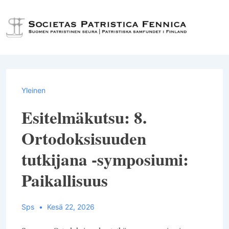
↓
Siirry
Val
pääsisältöön
Yleinen
Esitelmäkutsu: 8.
Ortodoksisuuden
tutkijana -symposiumi:
Paikallisuus
Sps
Kesä 22, 2026