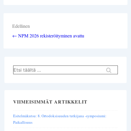
Artikkelien
Edellinen
selaus
← NPM 2026 rekisteröityminen avattu
Hae:
VIIMEISIMMÄT ARTIKKELIT
Esitelmäkutsu: 8. Ortodoksisuuden tutkijana -symposiumi:
Paikallisuus