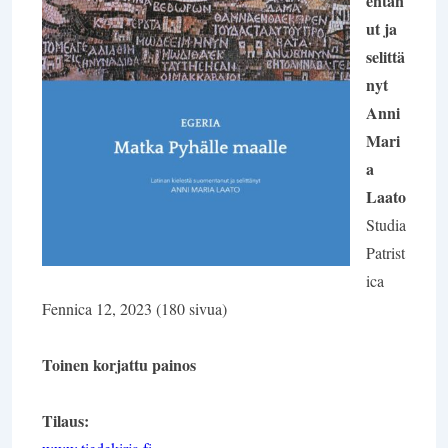
entan
ut ja
selittä
nyt
Anni
Mari
a
Laato
Studia
Patrist
ica
Fennica 12, 2023 (180 sivua)
Toinen korjattu painos
Tilaus: