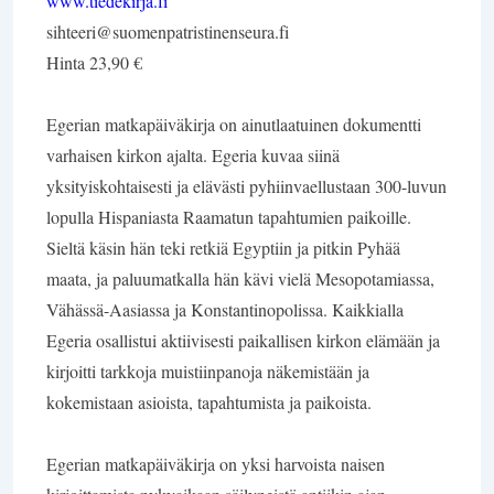
www.tiedekirja.fi
sihteeri@suomenpatristinenseura.fi
Hinta 23,90 €
Egerian matkapäiväkirja on ainutlaatuinen dokumentti
varhaisen kirkon ajalta. Egeria kuvaa siinä
yksityiskohtaisesti ja elävästi pyhiinvaellustaan 300-luvun
lopulla Hispaniasta Raamatun tapahtumien paikoille.
Sieltä käsin hän teki retkiä Egyptiin ja pitkin Pyhää
maata, ja paluumatkalla hän kävi vielä Mesopotamiassa,
Vähässä-Aasiassa ja Konstantinopolissa. Kaikkialla
Egeria osallistui aktiivisesti paikallisen kirkon elämään ja
kirjoitti tarkkoja muistiinpanoja näkemistään ja
kokemistaan asioista, tapahtumista ja paikoista.
Egerian matkapäiväkirja on yksi harvoista naisen