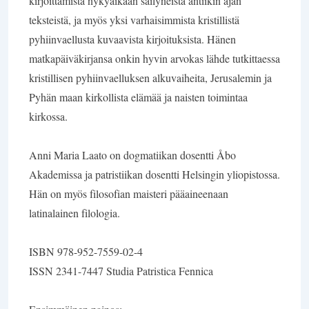
kirjoittamista nykyaikaan säilyneistä antiikin ajan
teksteistä, ja myös yksi varhaisimmista kristillistä
pyhiinvaellusta kuvaavista kirjoituksista. Hänen
matkapäiväkirjansa onkin hyvin arvokas lähde tutkittaessa
kristillisen pyhiinvaelluksen alkuvaiheita, Jerusalemin ja
Pyhän maan kirkollista elämää ja naisten toimintaa
kirkossa.
Anni Maria Laato on dogmatiikan dosentti Åbo
Akademissa ja patristiikan dosentti Helsingin yliopistossa.
Hän on myös filosofian maisteri pääaineenaan
latinalainen filologia.
ISBN 978-952-7559-02-4
ISSN 2341-7447 Studia Patristica Fennica