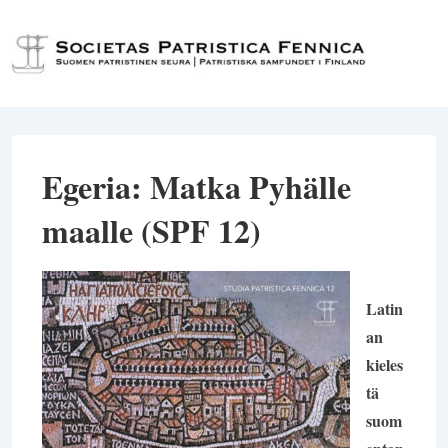
↓
Siirry
Val
pääsisältöön
Egeria: Matka Pyhälle
maalle (SPF 12)
Latin
an
kieles
tä
suom