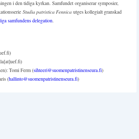
kningen i den tidiga kyrkan. Samfundet organiserar symposier,
kationsserie
Studia patristica Fennica
utges kollegialt granskad
iga samfundens delegation
.
ef.fi)
a[at]uef.fi)
den): Tomi Ferm (
sihteeri@suomenpatristinenseura.fi
)
ris (
hallinto@suomenpatristinenseura.fi
)