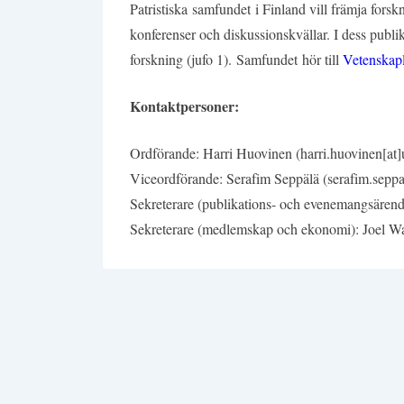
Patristiska samfundet i Finland vill främja fors
konferenser och diskussionskvällar. I dess publi
forskning (jufo 1). Samfundet hör till
Vetenskapl
Kontaktpersoner:
Ordförande: Harri Huovinen (harri.huovinen[at]u
Viceordförande: Serafim Seppälä (serafim.seppal
Sekreterare (publikations- och evenemangsären
Sekreterare (medlemskap och ekonomi): Joel Wa