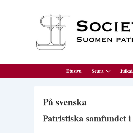
↓
Siirry
pääsisältöön
Päänavigaatio
Etusivu
Seura
Julkai
På svenska
Patristiska samfundet i