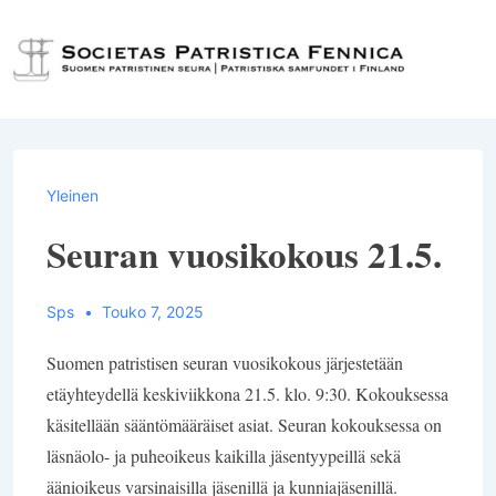
↓
Siirry
Val
pääsisältöön
Yleinen
Seuran vuosikokous 21.5.
Sps
Touko 7, 2025
Suomen patristisen seuran vuosikokous järjestetään
etäyhteydellä keskiviikkona 21.5. klo. 9:30. Kokouksessa
käsitellään sääntömääräiset asiat. Seuran kokouksessa on
läsnäolo- ja puheoikeus kaikilla jäsentyypeillä sekä
äänioikeus varsinaisilla jäsenillä ja kunniajäsenillä.