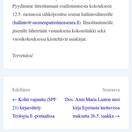
Pyydämme ilmoittamaan osallistumisesta kokoukseen
12.5. mennessä sähköpostitse seuran hallintosihteerille
(
hallinto@suomenpatristinenseura.fi
). Ilmoittautuneille
jäsenille lähetetään vastauksena kokouslinkki sekä
vuosikokouksessa käsiteltävät asiakirjat.
Tervetuloa!
Artikkelien
Edellinen
Seuraava
selaus
← Kohti vapautta (SPF
Dos. Anni Maria Laaton uusi
21) kirjaesittely
kirja Egeriasta luettavissa
Teologia.fi -portaalissa
maksutta 26.5. saakka →