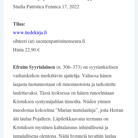
Studia Patristica Fennica 17, 2022
Tilaa:
www.tiedekirja.fi
sihteeri (at) suomenpatristinenseura.fi
Hinta 22,90 €
Efraim Syyrialainen
(n. 306–373) on syyriankielisen
varhaiskirkon merkittävin ajattelija. Valtaosa hänen
laajasta tuotannostaan oli runomuotoista ja tarkoitettu
laulettavaksi. Tässä teoksessa on hänen runoelmiaan
Kristuksen syntymäjuhlan tiimoilta. Niiden ytimen
muodostaa kokoelma ”Marian tuutulauluja”, joita Herran
äiti laulaa Pojalleen. Läpileikkaavana teemana on
Kristuksen mystinen kahtalaisuus inhimillisenä ja
jumalallisena olentona. Näitä hymnejä tavattiin laulaa