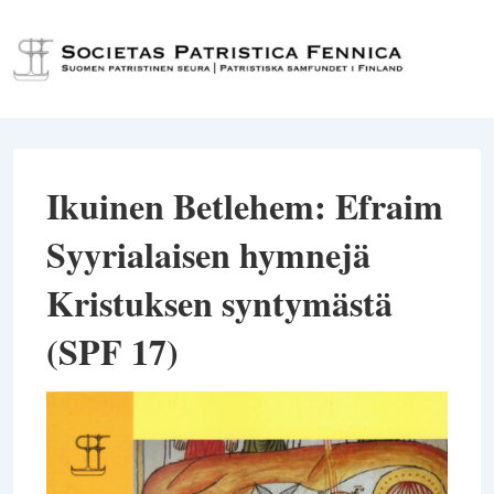
↓
Siirry
Val
pääsisältöön
Ikuinen Betlehem: Efraim
Syyrialaisen hymnejä
Kristuksen syntymästä
(SPF 17)