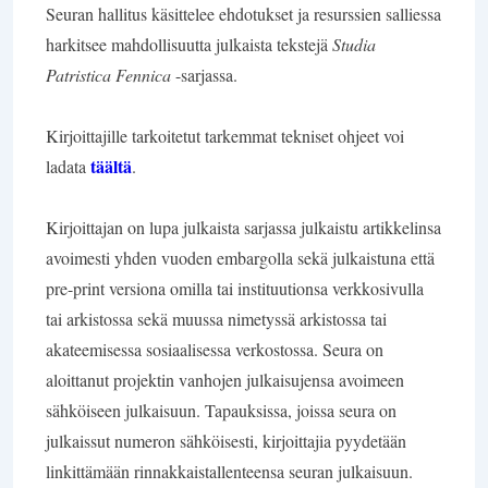
Seuran hallitus käsittelee ehdotukset ja resurssien salliessa
harkitsee mahdollisuutta julkaista tekstejä
Studia
Patristica Fennica
-sarjassa.
Kirjoittajille tarkoitetut tarkemmat tekniset ohjeet voi
täältä
ladata
.
Kirjoittajan on lupa julkaista sarjassa julkaistu artikkelinsa
avoimesti yhden vuoden embargolla sekä julkaistuna että
pre-print versiona omilla tai instituutionsa verkkosivulla
tai arkistossa sekä muussa nimetyssä arkistossa tai
akateemisessa sosiaalisessa verkostossa. Seura on
aloittanut projektin vanhojen julkaisujensa avoimeen
sähköiseen julkaisuun. Tapauksissa, joissa seura on
julkaissut numeron sähköisesti, kirjoittajia pyydetään
linkittämään rinnakkaistallenteensa seuran julkaisuun.