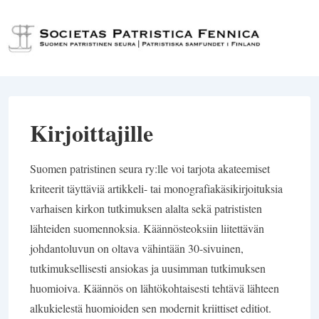
↓
Siirry
Val
pääsisältöön
Kirjoittajille
Suomen patristinen seura ry:lle voi tarjota akateemiset
kriteerit täyttäviä artikkeli- tai monografiakäsikirjoituksia
varhaisen kirkon tutkimuksen alalta sekä patrististen
lähteiden suomennoksia. Käännösteoksiin liitettävän
johdantoluvun on oltava vähintään 30-sivuinen,
tutkimuksellisesti ansiokas ja uusimman tutkimuksen
huomioiva. Käännös on lähtökohtaisesti tehtävä lähteen
alkukielestä huomioiden sen modernit kriittiset editiot.