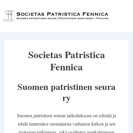
↓
Siirry
Val
pääsisältöön
Societas Patristica
Fennica
Suomen patristinen seura
ry
Suomen patristisen seuran tarkoituksena on edistää ja
tehdä tunnetuksi suomalaista varhaisen kirkon ja sen
teologian tutkimusta, sekä osallistua ajankohtaiseen