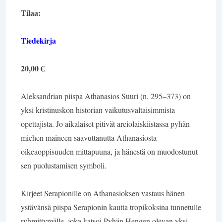
Tilaa:
Tiedekirja
20,00 €
Aleksandrian piispa Athanasios Suuri (n. 295–373) on
yksi kristinuskon historian vaikutusvaltaisimmista
opettajista. Jo aikalaiset pitivät areiolaiskiistassa pyhän
miehen maineen saavuttanutta Athanasiosta
oikeaoppisuuden mittapuuna, ja hänestä on muodostunut
sen puolustamisen symboli.
Kirjeet Serapionille on Athanasioksen vastaus hänen
ystävänsä piispa Serapionin kautta tropikoksina tunnetulle
ryhmittymälle, joka katsoi Pyhän Hengen olevan yksi