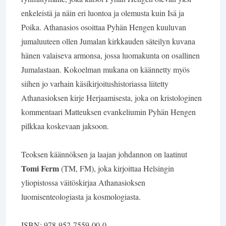
enkeleistä ja näin eri luontoa ja olemusta kuin Isä ja
Poika. Athanasios osoittaa Pyhän Hengen kuuluvan
jumaluuteen ollen Jumalan kirkkauden säteilyn kuvana
hänen valaiseva armonsa, jossa luomakunta on osallinen
Jumalastaan. Kokoelman mukana on käännetty myös
siihen jo varhain käsikirjoitushistoriassa liitetty
Athanasioksen kirje Herjaamisesta, joka on kristologinen
kommentaari Matteuksen evankeliumin Pyhän Hengen
pilkkaa koskevaan jaksoon.
Teoksen käännöksen ja laajan johdannon on laatinut
Tomi Ferm
(TM, FM), joka kirjoittaa Helsingin
yliopistossa väitöskirjaa Athanasioksen
luomisenteologiasta ja kosmologiasta.
ISBN: 978-952-7559-00-0