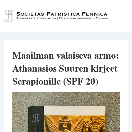
↓
Siirry
Val
pääsisältöön
Maailman valaiseva armo:
Athanasios Suuren kirjeet
Serapionille (SPF 20)