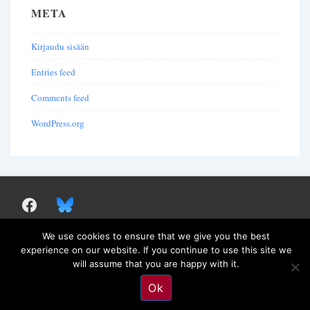
META
Kirjaudu sisään
Entries feed
Comments feed
WordPress.org
We use cookies to ensure that we give you the best
experience on our website. If you continue to use this site we
Copyright© 2026
Societas Patristica Fennica
will assume that you are happy with it.
Ok