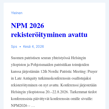
tutkijana
-
Yleinen
symposiumi:
NPM 2026
Paikallisuus
rekisteröityminen avattu
Sps
Kesä 4, 2026
Suomen patristisen seuran yhteistyössä Helsingin
yliopiston ja Pohjoismaiden patristiikan toimijoiden
kanssa järjestämän 12th Nordic Patristic Meeting: Prayer
in Late Antiquity tutkimuskonferenssin osallistujaksi
rekisteröityminen on nyt avattu. Konferenssi järjestetään
Helsingin yliopistossa 20.–22.8.2026. Tarkemmat tiedot
konferenssista päivittyvät konferenssin omille sivuille:
NPM2026 – …