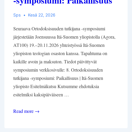
-symposiumi: Paikallisuus
Sps
Kesä 22, 2026
Seuraava Ortodoksisuuden tutkijana -symposiumi
järjestetään Joensuussa Itä-Suomen yliopistolla (Agora,
AT100) 19.–20.11.2026 yhteistyössä Itä-Suomen
yliopiston teologian osaston kanssa. Tapahtuma on
kaikille avoin ja maksuton. Tiedot päivittyvät
symposiumin verkkosivulle: 8. Ortodoksisuuden
tutkijana -symposiumi: Paikallisuus | Itä-Suomen
yliopisto Esitelmäkutsu Kutsumme ehdotuksia
esitelmiksi kaksipäiväiseen …
Esitelmäkutsu:
Read more →
8.
Ortodoksisuuden