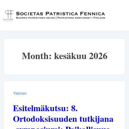
↓
Siirry
Val
pääsisältöön
Month:
kesäkuu 2026
Yleinen
Esitelmäkutsu: 8.
Ortodoksisuuden tutkijana