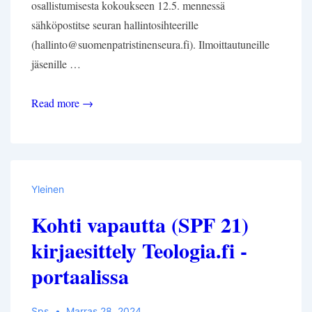
osallistumisesta kokoukseen 12.5. mennessä
sähköpostitse seuran hallintosihteerille
(hallinto@suomenpatristinenseura.fi). Ilmoittautuneille
jäsenille …
Seuran
Read more →
vuosikokous
21.5.
Yleinen
Kohti vapautta (SPF 21)
kirjaesittely Teologia.fi -
portaalissa
Sps
Marras 28, 2024