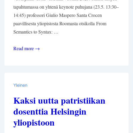
tapahtumassa on yhtenä keynote puhujana (23.5. 13:30–
14:45) professori Giulio Maspero Santa Crocen
paavillisesta yliopistosta Roomasta otsikolla From
Semantics to Syntax: …
Patristiikkaa
Read more →
Teologian
ja
uskonnontutkimuksen
päivillä
Yleinen
Turussa
Kaksi uutta patristiikan
22.–
24.5.
dosenttia Helsingin
yliopistoon