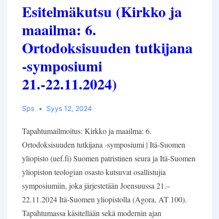
Esitelmäkutsu (Kirkko ja
-
portaalissa
maailma: 6.
Ortodoksisuuden tutkijana
-symposiumi
21.-22.11.2024)
Sps
Syys 12, 2024
Tapahtumailmoitus: Kirkko ja maailma: 6.
Ortodoksisuuden tutkijana -symposiumi | Itä-Suomen
yliopisto (uef.fi) Suomen patristinen seura ja Itä-Suomen
yliopiston teologian osasto kutsuvat osallistujia
symposiumiin, joka järjestetään Joensuussa 21.–
22.11.2024 Itä-Suomen yliopistolla (Agora, AT 100).
Tapahtumassa käsitellään sekä modernin ajan