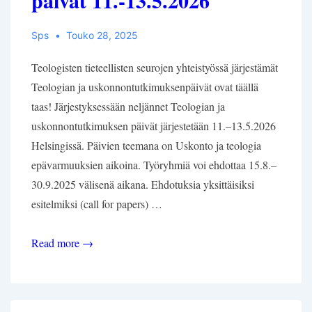
päivät 11.-13.5.2026
Sps
Touko 28, 2025
Teologisten tieteellisten seurojen yhteistyössä järjestämät
Teologian ja uskonnontutkimuksenpäivät ovat täällä
taas! Järjestyksessään neljännet Teologian ja
uskonnontutkimuksen päivät järjestetään 11.–13.5.2026
Helsingissä. Päivien teemana on Uskonto ja teologia
epävarmuuksien aikoina. Työryhmiä voi ehdottaa 15.8.–
30.9.2025 välisenä aikana. Ehdotuksia yksittäisiksi
esitelmiksi (call for papers) …
Save
Read more →
the
Date:
Teologian