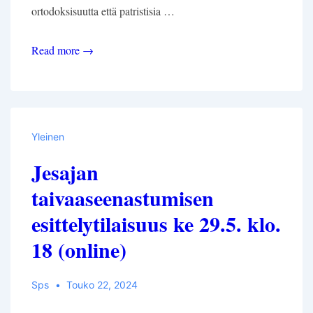
ortodoksisuutta että patristisia …
Esitelmäkutsu
Read more →
(Kirkko
ja
maailma:
6.
Yleinen
Ortodoksisuuden
Jesajan
tutkijana
-
taivaaseenastumisen
symposiumi
esittelytilaisuus ke 29.5. klo.
21.-22.11.2024)
18 (online)
Sps
Touko 22, 2024