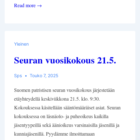
Dos.
Read more →
Anni
Maria
Laaton
uusi
Yleinen
kirja
Seuran vuosikokous 21.5.
Egeriasta
luettavissa
maksutta
Sps
Touko 7, 2025
26.5.
Suomen patristisen seuran vuosikokous järjestetään
saakka
etäyhteydellä keskiviikkona 21.5. klo. 9:30.
Kokouksessa käsitellään sääntömääräiset asiat. Seuran
kokouksessa on läsnäolo- ja puheoikeus kaikilla
jäsentyypeillä sekä äänioikeus varsinaisilla jäsenillä ja
kunniajäsenillä. Pyydämme ilmoittamaan