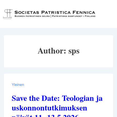
↓
Siirry
Val
pääsisältöön
Author:
sps
Yleinen
Save the Date: Teologian ja
uskonnontutkimuksen