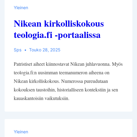
ja
Yleinen
uskonnontutkimuksen
Nikean kirkolliskokous
päivät
11.-13.5.2026
teologia.fi -portaalissa
Sps
Touko 28, 2025
Patristiset aiheet kiinnostavat Nikean juhlavuonna. Myös
teologia.fi:n uusimman teemanumeron aiheena on
Nikean kirkolliskokous. Numerossa pureudutaan
kokouksen taustoihin, historialliseen kontekstiin ja sen
kauaskantoisiin vaikutuksiin.
Yleinen