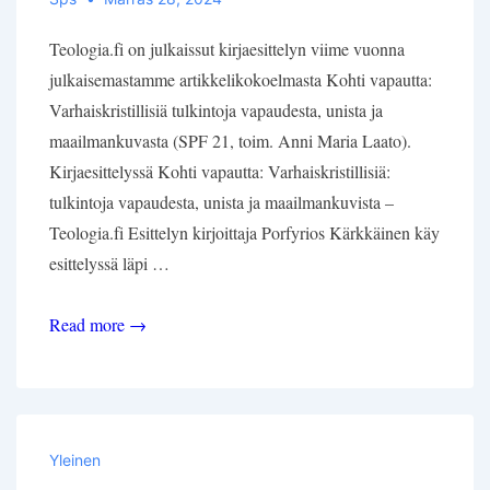
Teologia.fi on julkaissut kirjaesittelyn viime vuonna
julkaisemastamme artikkelikokoelmasta Kohti vapautta:
Varhaiskristillisiä tulkintoja vapaudesta, unista ja
maailmankuvasta (SPF 21, toim. Anni Maria Laato).
Kirjaesittelyssä Kohti vapautta: Varhaiskristillisiä:
tulkintoja vapaudesta, unista ja maailmankuvista –
Teologia.fi Esittelyn kirjoittaja Porfyrios Kärkkäinen käy
esittelyssä läpi …
Kohti
Read more →
vapautta
(SPF
21)
kirjaesittely
Yleinen
Teologia.fi