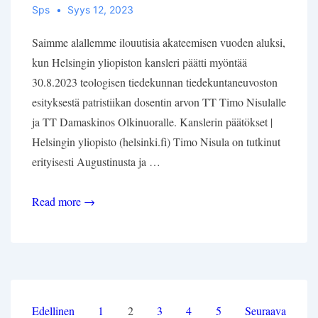
Sps
Syys 12, 2023
Saimme alallemme ilouutisia akateemisen vuoden aluksi,
kun Helsingin yliopiston kansleri päätti myöntää
30.8.2023 teologisen tiedekunnan tiedekuntaneuvoston
esityksestä patristiikan dosentin arvon TT Timo Nisulalle
ja TT Damaskinos Olkinuoralle. Kanslerin päätökset |
Helsingin yliopisto (helsinki.fi) Timo Nisula on tutkinut
erityisesti Augustinusta ja …
Kaksi
Read more →
uutta
patristiikan
dosenttia
Helsingin
yliopistoon
Posts
Edellinen
1
2
3
4
5
Seuraava