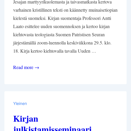
Jesajan marttyyrikuolemasta ja taivasmatkasta kertova
varhainen kristillinen teksti on käännetty muinaisetiopian
kielestä suomeksi. Kirjan suomentaja Professori Antti
Laato esittelee uuden suomennoksen ja kertoo kirjan
kiehtovasta teologiasta Suomen Patristisen Seuran
järjestämällä zoom-luennolla keskiviikkona 29.5. klo.
18. Kirja kertoo kiehtovalla tavalla Uuden …
Jesajan
Read more →
taivaaseenastumisen
esittelytilaisuus
ke
29.5.
Yleinen
klo.
Kirjan
18
(online)
julkistamisseminaari