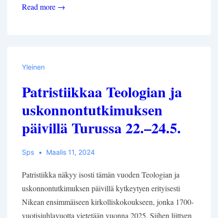
Kirjan
Read more →
julkistamisseminaari
28.5.2024:
Diakonit
ja
Yleinen
diakonia
Patristiikkaa Teologian ja
varhaiskirkossa
ja
uskonnontutkimuksen
ekumeeninen
päivillä Turussa 22.–24.5.
virkakeskustelu
tänään
Sps
Maalis 11, 2024
Patristiikka näkyy isosti tämän vuoden Teologian ja
uskonnontutkimuksen päivillä kytkeytyen erityisesti
Nikean ensimmäiseen kirkolliskokoukseen, jonka 1700-
vuotisjuhlavuotta vietetään vuonna 2025. Siihen liittyen