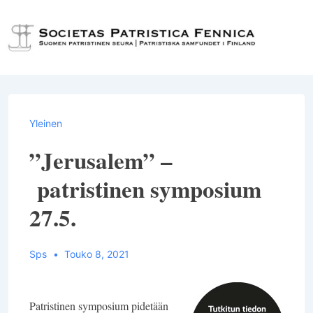
↓
Siirry
Val
pääsisältöön
Yleinen
”Jerusalem” –
patristinen symposium
27.5.
Sps
Touko 8, 2021
Patristinen symposium pidetään