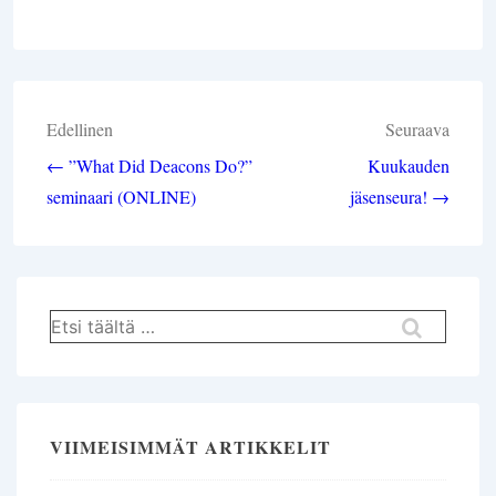
Artikkelien
Edellinen
Seuraava
selaus
← ”What Did Deacons Do?”
Kuukauden
seminaari (ONLINE)
jäsenseura! →
Hae:
VIIMEISIMMÄT ARTIKKELIT